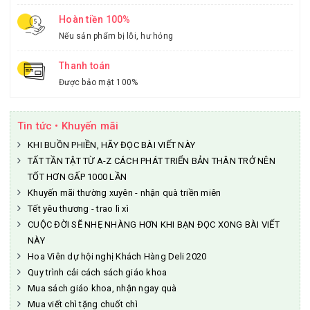
Hoàn tiền 100%
Nếu sản phẩm bị lỗi, hư hỏng
Thanh toán
Được bảo mật 100%
Tin tức • Khuyến mãi
KHI BUỒN PHIỀN, HÃY ĐỌC BÀI VIẾT NÀY
TẤT TẦN TẬT TỪ A-Z CÁCH PHÁT TRIỂN BẢN THÂN TRỞ NÊN
TỐT HƠN GẤP 1000 LẦN
Khuyến mãi thường xuyên - nhận quà triền miên
Tết yêu thương - trao lì xì
CUỘC ĐỜI SẼ NHẸ NHÀNG HƠN KHI BẠN ĐỌC XONG BÀI VIẾT
NÀY
Hoa Viên dự hội nghị Khách Hàng Deli 2020
Quy trình cải cách sách giáo khoa
Mua sách giáo khoa, nhận ngay quà
Mua viết chì tặng chuốt chì