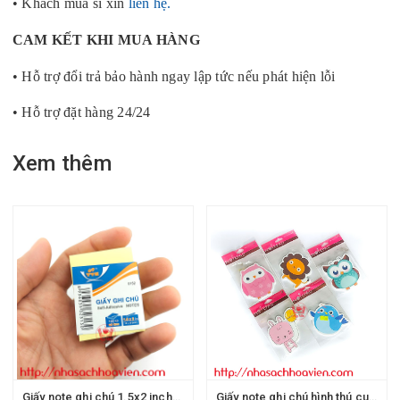
• Khách mua sỉ xin
liên hệ.
CAM KẾT KHI MUA HÀNG
• Hỗ trợ đổi trả bảo hành ngay lập tức nếu phát hiện lỗi
• Hỗ trợ đặt hàng 24/24
Xem thêm
Giấy note ghi chú 1.5x2 inches TTH (mini)
Giấy note ghi chú hình thú cute