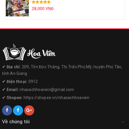
28,000 VNĐ
✔︎ Địa chỉ:
209, Tôn Đức Thắng, Thị Trấn Phú Mỹ, huyện Phú Tân,
tỉnh An Giang
✔︎ Điện thoại:
0912
✔︎ Email:
nhasachhoavien@gmail.com
✔︎ Shopee:
https://shopee.vn/nhasachhoavien
Về chúng tôi