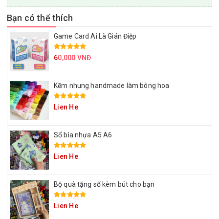
Bạn có thể thích
Game Card Ai Là Gián Điệp
6
0,000 VNĐ
Kẽm nhung handmade làm bông hoa
Lien He
Sổ bìa nhựa A5 A6
Lien He
Bộ quà tặng sổ kèm bút cho bạn
Lien He