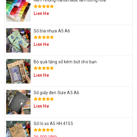
Kẽm nhung handmade làm bông hoa
Lien He
Sổ bìa nhựa A5 A6
Lien He
Bộ quà tặng sổ kèm bút cho bạn
Lien He
Sổ giấy đen Size A5 A6
Lien He
Sổ lò xo A5 HH 4155