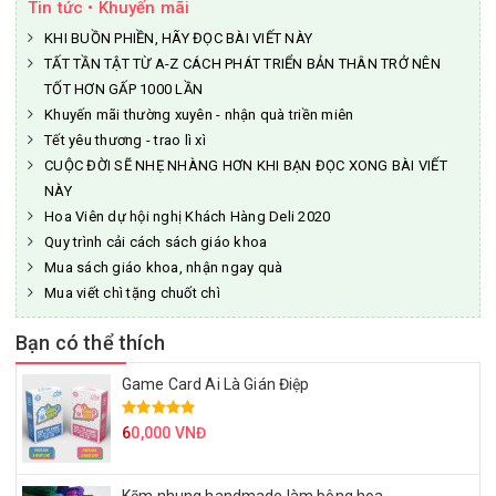
Tin tức • Khuyến mãi
KHI BUỒN PHIỀN, HÃY ĐỌC BÀI VIẾT NÀY
TẤT TẦN TẬT TỪ A-Z CÁCH PHÁT TRIỂN BẢN THÂN TRỞ NÊN
TỐT HƠN GẤP 1000 LẦN
Khuyến mãi thường xuyên - nhận quà triền miên
Tết yêu thương - trao lì xì
CUỘC ĐỜI SẼ NHẸ NHÀNG HƠN KHI BẠN ĐỌC XONG BÀI VIẾT
NÀY
Hoa Viên dự hội nghị Khách Hàng Deli 2020
Quy trình cải cách sách giáo khoa
Mua sách giáo khoa, nhận ngay quà
Mua viết chì tặng chuốt chì
Bạn có thể thích
Game Card Ai Là Gián Điệp
6
0,000 VNĐ